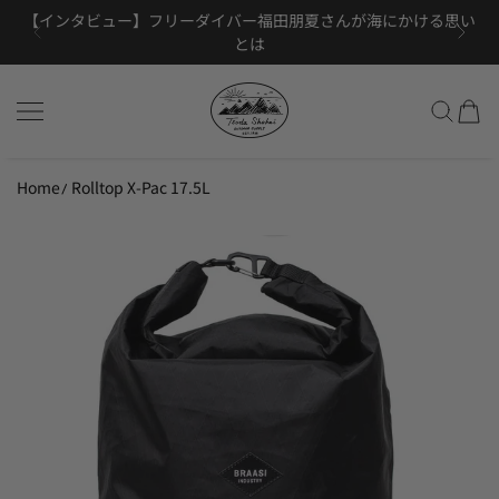
【インタビュー】フリーダイバー福田朋夏さんが海にかける思い
コンテンツにスキップ
【数量限定】BRAASI購入で特別ペンケースプレゼント！
MAC IN A SACがYAMAHACKに掲載されました
とは
Tsuda Shokai
Home
Rolltop X-Pac 17.5L