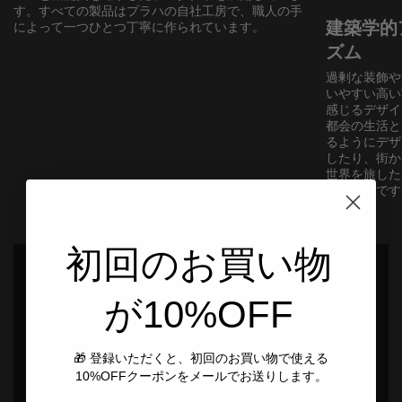
す。すべての製品はプラハの自社工房で、職人の手
建築学的
によって一つひとつ丁寧に作られています。
ズム
過剰な装飾や
いやすい高い
感じるデザイ
都会の生活と
るようにデザ
したり、街か
世界を旅した
高の相棒です
初回のお買い物
が10%OFF
🎁 登録いただくと、初回のお買い物で使える
10%OFFクーポンをメールでお送りします。