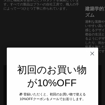
ズムと機能美を追求したプロダクトを展開していま
す。すべての製品はプラハの自社工房で、職人の手
建築学的
によって一つひとつ丁寧に作られています。
ズム
過剰な装飾や
いやすい高い
感じるデザイ
都会の生活と
るようにデザ
したり、街か
世界を旅した
高の相棒です
初回のお買い物
が10%OFF
🎁 登録いただくと、初回のお買い物で使える
10%OFFクーポンをメールでお送りします。