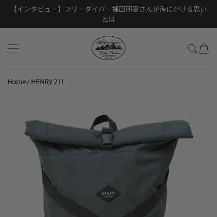
【インタビュー】フリーダイバー福田朋夏さんが海にかける思い
コンテンツにスキップ
【数量限定】BRAASI購入で特別ペンケースプレゼント！
MAC IN A SACがYAMAHACKに掲載されました
とは
Tsuda Shokai
Home
HENRY 21L