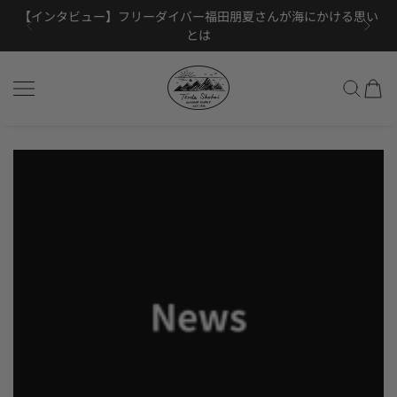
【インタビュー】フリーダイバー福田朋夏さんが海にかける思い
コンテンツにスキップ
【数量限定】BRAASI購入で特別ペンケースプレゼント！
MAC IN A SACがYAMAHACKに掲載されました
とは
Tsuda Shokai